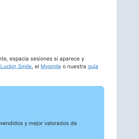
nte, espacia sesiones si aparece y
l
Luckin Smile
, el
Mysmile
o nuestra
guía
 vendidos y mejor valorados de