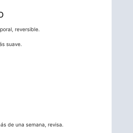
o
oral, reversible.
ás suave.
más de una semana, revisa.