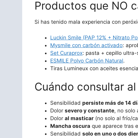
Productos que NO ca
Si has tenido mala experiencia con peróx
Luckin Smile (PAP 12% + Nitrato Po
Mysmile con carbón activado
: apro
Set Curaprox
: pasta + cepillo ultr
ESMILE Polvo Carbón Natural
.
Tiras Lumineux con aceites esencia
Cuándo consultar al
Sensibilidad
persiste más de 14 d
Dolor
severo y constante
, no solo 
Dolor
al masticar
(no solo al frío/ca
Mancha oscura
que aparece tras e
Sensibilidad
solo en uno o dos die