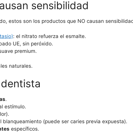
usan sensibilidad
ido, estos son los productos que NO causan sensibilidad
tasio)
: el nitrato refuerza el esmalte.
bado UE, sin peróxido.
a-suave premium.
les naturales.
 dentista
ías
.
al estímulo.
lor).
l blanqueamiento (puede ser caries previa expuesta).
ntes
específicos.