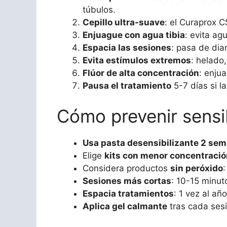
túbulos.
Cepillo ultra-suave
: el Curaprox C
Enjuague con agua tibia
: evita ag
Espacia las sesiones
: pasa de dia
Evita estímulos extremos
: helado,
Flúor de alta concentración
: enju
Pausa el tratamiento
5-7 días si l
Cómo prevenir sensi
Usa pasta desensibilizante 2 se
Elige
kits con menor concentració
Considera productos
sin peróxido
Sesiones más cortas
: 10-15 minut
Espacia tratamientos
: 1 vez al añ
Aplica gel calmante
tras cada sesi