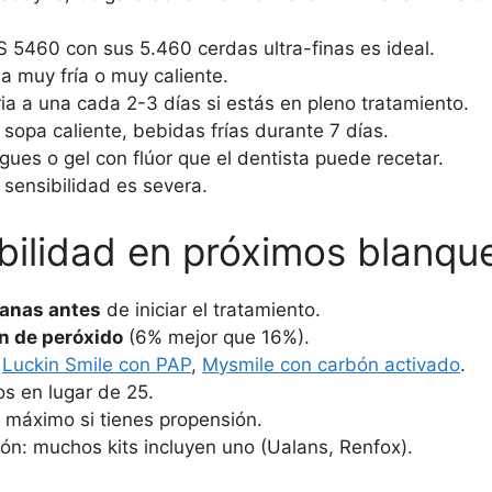
S 5460 con sus 5.460 cerdas ultra-finas es ideal.
ua muy fría o muy caliente.
ria a una cada 2-3 días si estás en pleno tratamiento.
 sopa caliente, bebidas frías durante 7 días.
agues o gel con flúor que el dentista puede recetar.
a sensibilidad es severa.
bilidad en próximos blanq
manas antes
de iniciar el tratamiento.
n de peróxido
(6% mejor que 16%).
:
Luckin Smile con PAP
,
Mysmile con carbón activado
.
os en lugar de 25.
o máximo si tienes propensión.
ón: muchos kits incluyen uno (Ualans, Renfox).