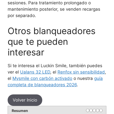
sesiones. Para tratamiento prolongado o
mantenimiento posterior, se venden recargas
por separado.
Otros blanqueadores
que te pueden
interesar
Si te interesa el Luckin Smile, también puedes
ver el
Ualans 32 LED
, el
Renfox sin sensibilidad
,
el
Mysmile con carbón activado
o nuestra
guía
completa de blanqueadores 2026
.
Volver Inicio
Rating
1 star
2 stars
3 stars
4 stars
5 star
Resumen