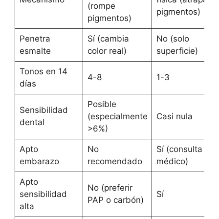
(rompe
pigmentos)
pigmentos)
Penetra
Sí (cambia
No (solo
esmalte
color real)
superficie)
Tonos en 14
4-8
1-3
días
Posible
Sensibilidad
(especialmente
Casi nula
dental
>6%)
Apto
No
Sí (consulta
embarazo
recomendado
médico)
Apto
No (preferir
sensibilidad
Sí
PAP o carbón)
alta